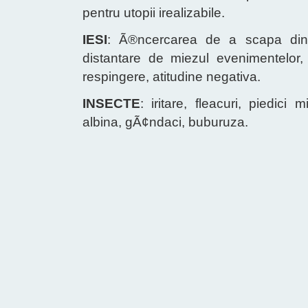
pentru utopii irealizabile.
IESI
: Ã®ncercarea de a scapa dintr-
distantare de miezul evenimentelor, 
respingere, atitudine negativa.
INSECTE
: iritare, fleacuri, piedici 
albina, gÃ¢ndaci, buburuza.