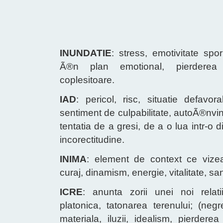
INUNDATIE
: stress, emotivitate spo
Ã®n plan emotional, pierderea c
coplesitoare.
IAD
: pericol, risc, situatie defavo
sentiment de culpabilitate, autoÃ®nvi
tentatia de a gresi, de a o lua intr-o di
incorectitudine.
INIMA
: element de context ce vizeaz
curaj, dinamism, energie, vitalitate, sa
ICRE
: anunta zorii unei noi relati
platonica, tatonarea terenului; (neg
materiala, iluzii, idealism, pierderea