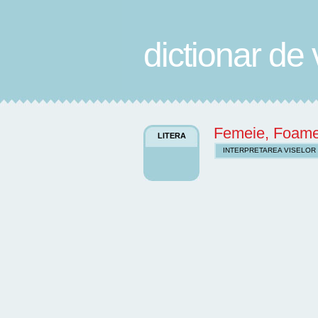
dictionar de 
Femeie, Foame
LITERA
INTERPRETAREA VISELOR