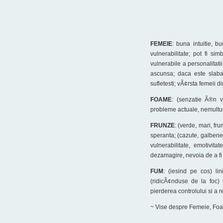
FEMEIE
: buna intuitie, bu
vulnerabilitate; pot fi si
vulnerabile a personalitati
ascunsa; daca este slaba,
sufletesti; vÃ¢rsta femeii di
FOAME
: (senzatie Ã®n vi
probleme actuale, nemultum
FRUNZE
: (verde, mari, f
speranta; (cazute, galbene
vulnerabilitate, emotivita
dezamagire, nevoia de a fi 
FUM
: (iesind pe cos) lin
(ridicÃ¢nduse de la foc) u
pierderea controlului si a 
~ Vise despre Femeie, Fo