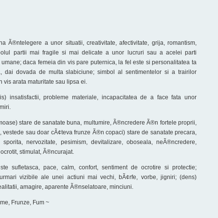
na Ã®ntelegere a unor situatii, creativitate, afectivitate, grija, romantism,
mbolul partii mai fragile si mai delicate a unor lucruri sau a acelei parti
i umane; daca femeia din vis pare puternica, la fel este si personalitatea ta
 dai dovada de multa slabiciune; simbol al sentimentelor si a trairilor
n vis arata maturitate sau lipsa ei.
s) insatisfactii, probleme materiale, incapacitatea de a face fata unor
iri.
rumoase) stare de sanatate buna, multumire, Ã®ncredere Ã®n fortele proprii,
, vestede sau doar cÃ¢teva frunze Ã®n copaci) stare de sanatate precara,
te sporita, nervozitate, pesimism, devitalizare, oboseala, neÃ®ncredere,
ocrotit, stimulat, Ã®ncurajat.
iste sufletasca, pace, calm, confort, sentiment de ocrotire si protectie;
rmari vizibile ale unei actiuni mai vechi, bÃ¢rfe, vorbe, jigniri; (dens)
realitatii, amagire, aparente Ã®nselatoare, minciuni.
ame, Frunze, Fum ~