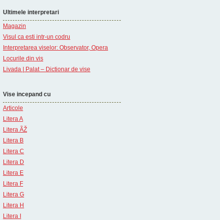
Ultimele interpretari
Magazin
Visul ca esti intr-un codru
Interpretarea viselor: Observator, Opera
Locurile din vis
Livada | Palat – Dictionar de vise
Vise incepand cu
Articole
Litera A
Litera ÃŽ
Litera B
Litera C
Litera D
Litera E
Litera F
Litera G
Litera H
Litera I