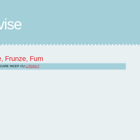
vise
, Frunze, Fum
 CARE INCEP CU
LITERA F