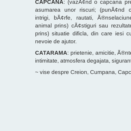
CAPCANA
: (vazÃ¢nd o capcana preg
asumarea unor riscuri; (punÃ¢nd 
intrigi, bÃ¢rfe, rautati, Ã®nselaci
animal prins) cÃ¢stiguri sau rezultate
prins) situatie dificla, din care iesi
nevoie de ajutor.
CATARAMA
: prietenie, amicitie, Ã®
intimitate, atmosfera degajata, sigura
~ vise despre Creion, Cumpana, Cap