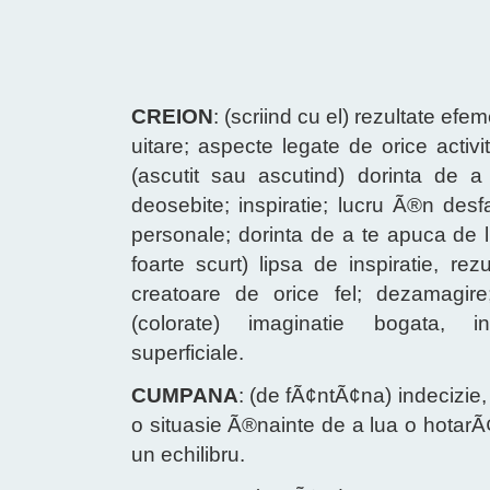
CREION
: (scriind cu el) rezultate ef
uitare; aspecte legate de orice activit
(ascutit sau ascutind) dorinta de a
deosebite; inspiratie; lucru Ã®n desf
personale; dorinta de a te apuca de l
foarte scurt) lipsa de inspiratie, rez
creatoare de orice fel; dezamagir
(colorate) imaginatie bogata, in
superficiale.
CUMPANA
: (de fÃ¢ntÃ¢na) indecizie
o situasie Ã®nainte de a lua o hotarÃ
un echilibru.