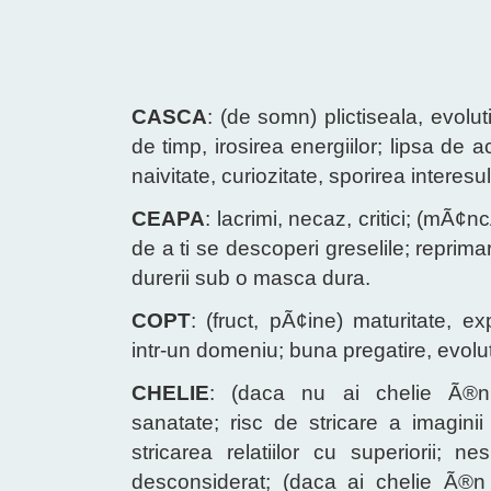
CASCA
: (de somn) plictiseala, evolut
de timp, irosirea energiilor; lipsa de ac
naivitate, curiozitate, sporirea interesul
CEAPA
: lacrimi, necaz, critici; (mÃ¢
de a ti se descoperi greselile; reprim
durerii sub o masca dura.
COPT
: (fruct, pÃ¢ine) maturitate, e
intr-un domeniu; buna pregatire, evolut
CHELIE
: (daca nu ai chelie Ã®n 
sanatate; risc de stricare a imaginii
stricarea relatiilor cu superiorii; 
desconsiderat; (daca ai chelie Ã®n 