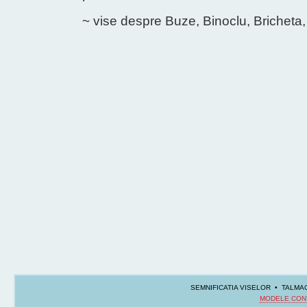
~ vise despre Buze, Binoclu, Bricheta,
SEMNIFICATIA VISELOR • TALMAC
MODELE CON