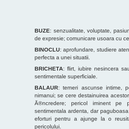
BUZE
: senzualitate, voluptate, pasiun
de expresie; comunicare usoara cu cei di
BINOCLU
: aprofundare, studiere aten
perfecta a unei situatii.
BRICHETA
: flirt, iubire nesincera s
sentimentale superficiale.
BALAUR
: temeri ascunse intime, p
nimanui; se cere destainuirea acesto
Ã®ncredere; pericol iminent pe pl
sentimentala ardenta, dar paguboasa;
eforturi pentru a ajunge la o reusi
pericolului.