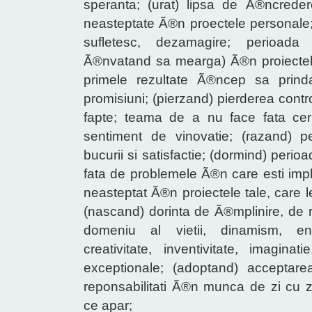
speranta; (urat) lipsa de Ã®ncredere
neasteptate Ã®n proectele personale;
sufletesc, dezamagire; perioada 
Ã®nvatand sa mearga) Ã®n proiectel
primele rezultate Ã®ncep sa prind
promisiuni; (pierzand) pierderea contro
fapte; teama de a nu face fata cerint
sentiment de vinovatie; (razand) pe
bucurii si satisfactie; (dormind) peri
fata de problemele Ã®n care esti impli
neasteptat Ã®n proiectele tale, care 
(nascand) dorinta de Ã®mplinire, de r
domeniu al vietii, dinamism, ener
creativitate, inventivitate, imagina
exceptionale; (adoptand) acceptarea
reponsabilitati Ã®n munca de zi cu zi,
ce apar;