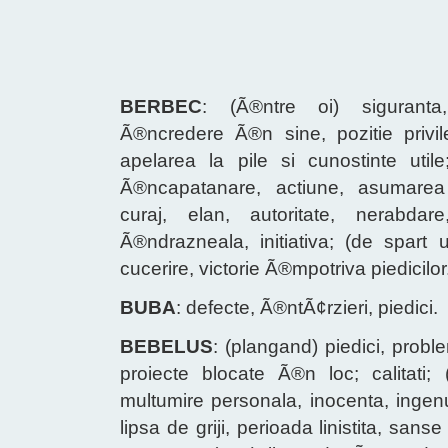
BERBEC
: (Ã®ntre oi) siguranta
Ã®ncredere Ã®n sine, pozitie privile
apelarea la pile si cunostinte utile
Ã®ncapatanare, actiune, asumarea ri
curaj, elan, autoritate, nerabdare,
Ã®ndrazneala, initiativa; (de spart us
cucerire, victorie Ã®mpotriva piedicilor
BUBA
: defecte, Ã®ntÃ¢rzieri, piedici.
BEBELUS
: (plangand) piedici, prob
proiecte blocate Ã®n loc; calitati; 
multumire personala, inocenta, ingenui
lipsa de griji, perioada linistita, san