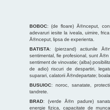
BOBOC
: (de floare) Ã®nceput, conf
adevaruri iesite la iveala, uimire, fri
Ã®nceput, lipsa de experienta.
BATISTA
: (pierzand) actiunile Ã®
sentimental, fie profesional, sunt Ã®n
sentiment de vinovatie; (alba) posibilit
de adio) riscuri de despartiri, legatur
suparari, calatorii Ã®ndepartate; boal
BUSUIOC
: noroc, sanatate, protectie,
tandrete.
BRAD
: (verde Ã®n padure) sanatat
energie fizica, capacitate de munca,