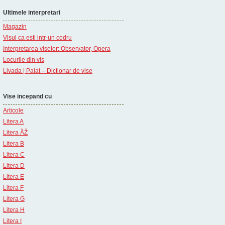
Ultimele interpretari
Magazin
Visul ca esti intr-un codru
Interpretarea viselor: Observator, Opera
Locurile din vis
Livada | Palat – Dictionar de vise
Vise incepand cu
Articole
Litera A
Litera ÃŽ
Litera B
Litera C
Litera D
Litera E
Litera F
Litera G
Litera H
Litera I