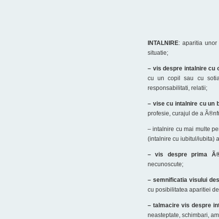
INTALNIRE
: aparitia uno
situatie;
– vis despre intalnire cu
cu un copil sau cu sotia/
responsabilitati, relatii;
– vise cu intalnire cu un 
profesie, curajul de a Ã®nfr
– intalnire cu mai multe pe
(intalnire cu iubitul/iubita)
– vis despre prima Ã®
necunoscute;
– semnificatia visului de
cu posibilitatea aparitiei d
– talmacire vis despre i
neasteptate, schimbari, amin