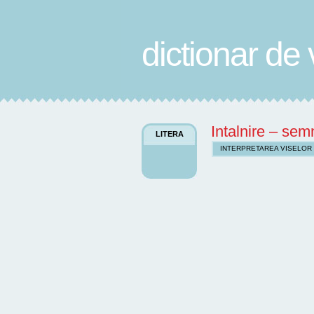
dictionar de 
Intalnire – semn
LITERA
INTERPRETAREA VISELOR