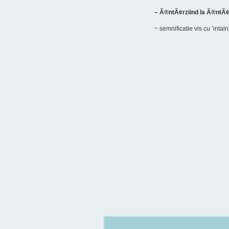
– Ã®ntÃ¢rziind la Ã®ntÃ¢
~ semnificatie vis cu ‘intaln