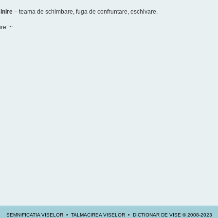
lnire
– teama de schimbare, fuga de confruntare, eschivare.
ire’ ~
SEMNIFICATIA VISELOR • TALMACIREA VISELOR • DICTIONAR DE VISE © 2008-2023