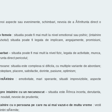
r noi aspecte sau evenimente, schimbari, nevoia de a Ã®nfrunta direct o
 o femeie
: situatia poate fi mai mult la nivel emotional sau psihic; (intalnire
sotul) situatia poate fi legata de implicare, angajamente, promisiuni,
barbat
– situatia poate fi mai mult la nivel fizic, legata de activitate, munca,
unta direct pericolul;
rsoane: situatia este complexa si dificila, cu multiple variante de abordare;
 asteptare, placere, satisfactie, dorinte, pasiune, optimism;
ntÃ¢lnire
: emotivitate, mari sperante, situatii imprevizibile, aspecte
spre intalnire cu un necunoscut
– situatia este Ã®nca incerta, derutanta,
e noutati, nevoie de prudenta;
ntalnire cu o persoana pe care nu ai mai vazut-o de multa vreme
: vesti
tiri stÃ¢rnite;