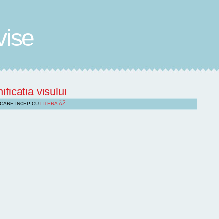
vise
ificatia visului
 CARE INCEP CU
LITERA ÃŽ