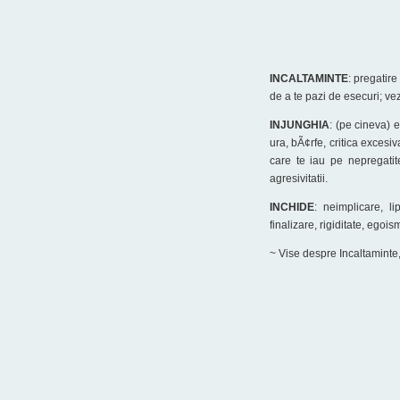
INCALTAMINTE
: pregatir
de a te pazi de esecuri; ve
INJUNGHIA
: (pe cineva) e
ura, bÃ¢rfe, critica excesi
care te iau pe nepregatite
agresivitatii.
INCHIDE
: neimplicare, li
finalizare, rigiditate, eg
~ Vise despre Incaltaminte,