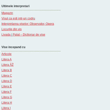
Ultimele interpretari
Magazin
Visul ca esti intr-un codru
Interpretarea viselor: Observator, Opera
Locurile din vis
Livada | Palat – Dictionar de vise
Vise incepand cu
Articole
Litera A
Litera ÃŽ
Litera B
Litera C
Litera D
Litera E
Litera F
Litera G
Litera H
Litera I