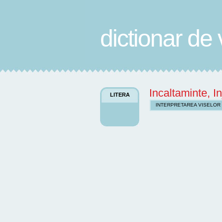
dictionar de 
Incaltaminte, I
LITERA
INTERPRETAREA VISELOR