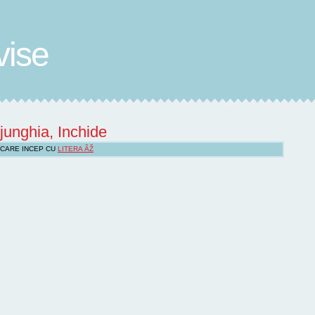
vise
njunghia, Inchide
 CARE INCEP CU
LITERA ÃŽ