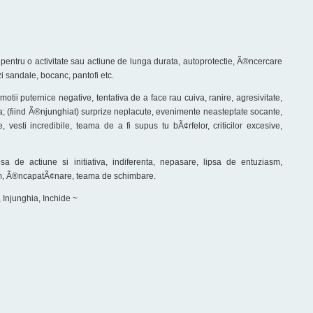
e pentru o activitate sau actiune de lunga durata, autoprotectie, Ã®ncercare
zi sandale, bocanc, pantofi etc.
motii puternice negative, tentativa de a face rau cuiva, ranire, agresivitate,
va; (fiind Ã®njunghiat) surprize neplacute, evenimente neasteptate socante,
, vesti incredibile, teama de a fi supus tu bÃ¢rfelor, criticilor excesive,
psa de actiune si initiativa, indiferenta, nepasare, lipsa de entuziasm,
oism, Ã®ncapatÃ¢nare, teama de schimbare.
 Injunghia, Inchide ~