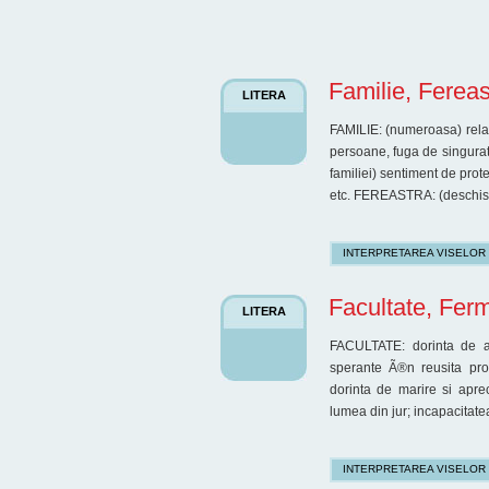
Familie, Fereas
LITERA
FAMILIE: (numeroasa) relati
persoane, fuga de singurata
familiei) sentiment de prote
etc. FEREASTRA: (deschisa
INTERPRETAREA VISELOR
Facultate, Ferm
LITERA
FACULTATE: dorinta de a 
sperante Ã®n reusita pro
dorinta de marire si apr
lumea din jur; incapacitate
INTERPRETAREA VISELOR