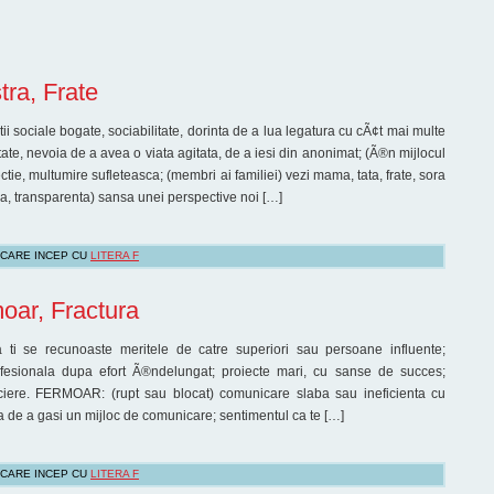
tra, Frate
i sociale bogate, sociabilitate, dorinta de a lua legatura cu cÃ¢t mai multe
te, nevoia de a avea o viata agitata, de a iesi din anonimat; (Ã®n mijlocul
ctie, multumire sufleteasca; (membri ai familiei) vezi mama, tata, frate, sora
, transparenta) sansa unei perspective noi […]
 CARE INCEP CU
LITERA F
oar, Fractura
ti se recunoaste meritele de catre superiori sau persoane influente;
fesionala dupa efort Ã®ndelungat; proiecte mari, cu sanse de succes;
eciere. FERMOAR: (rupt sau blocat) comunicare slaba sau ineficienta cu
a de a gasi un mijloc de comunicare; sentimentul ca te […]
 CARE INCEP CU
LITERA F