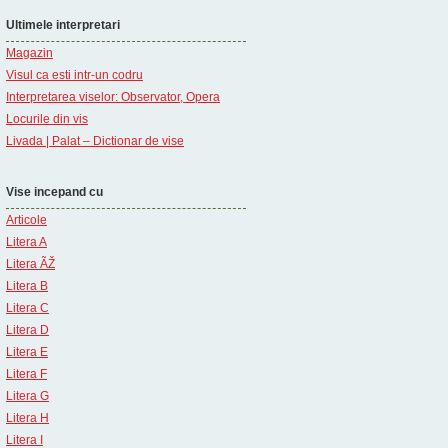
Ultimele interpretari
Magazin
Visul ca esti intr-un codru
Interpretarea viselor: Observator, Opera
Locurile din vis
Livada | Palat – Dictionar de vise
Vise incepand cu
Articole
Litera A
Litera ÃŽ
Litera B
Litera C
Litera D
Litera E
Litera F
Litera G
Litera H
Litera I